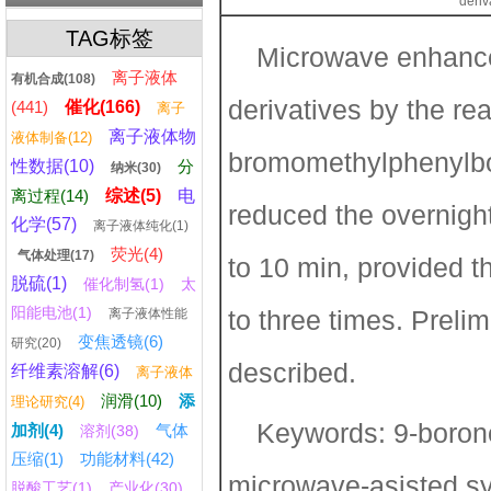
deriv
TAG标签
Microwave enhance
离子液体
有机合成(108)
derivatives by the re
(441)
催化(166)
离子
离子液体物
液体制备(12)
bromomethylphenylbor
性数据(10)
分
纳米(30)
离过程(14)
综述(5)
电
reduced the overnigh
化学(57)
离子液体纯化(1)
荧光(4)
气体处理(17)
to 10 min, provided t
脱硫(1)
催化制氢(1)
太
阳能电池(1)
to three times. Preli
离子液体性能
变焦透镜(6)
研究(20)
described.
纤维素溶解(6)
离子液体
润滑(10)
添
理论研究(4)
Keywords: 9-borono
加剂(4)
气体
溶剂(38)
压缩(1)
功能材料(42)
microwave-asisted sy
脱酸工艺(1)
产业化(30)