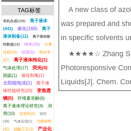
A new class of azo
TAG标签
离子液体
有机合成(108)
was prepared and sho
(441)
催化(166)
离子
in specific solvents un
液体制备(12)
离子液体物
纳米(30)
分离
性数据(10)
★★★★☆ Zhang SG,L
综述(5)
过程(14)
电化学
离子液体纯化(1)
(57)
Photoresponsive Con
气体处理(17)
荧光(4)
脱硫(1)
催化制氢(1)
Liquids[J]. Chem. C
太阳能电池(1)
离子液
体性能研究(20)
变焦透
镜(6)
纤维素溶解(6)
离子液体理论研究(4)
润
滑(10)
添加剂(4)
溶剂
功能材料
(38)
气体压缩(1)
产业化
(42)
脱酸工艺(1)