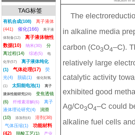
reaction in 
TAG标签
The electroreducti
有机合成(108)
离子液体
(441)
催化(166)
in alkaline media pr
离子液
离子液体物性
体制备(12)
数据(10)
分
carbon (Co
O
–C). 
纳米(30)
3
4
离过程(14)
综述(5)
电
relatively large elec
离子液体纯化
化学(57)
(1)
气体处理(17)
荧
catalytic activity to
光(4)
脱硫(1)
催化制氢
太阳能电池(1)
(1)
离子
exhibited good methan
变焦透镜
液体性能研究(20)
(6)
离子
纤维素溶解(6)
Ag/Co
O
–C could be
3
4
液体理论研究(4)
润滑
(10)
溶剂(38)
添加剂(4)
alkaline fuel cells an
气体压缩(1)
功能材料
(42)
脱酸工艺(1)
产业