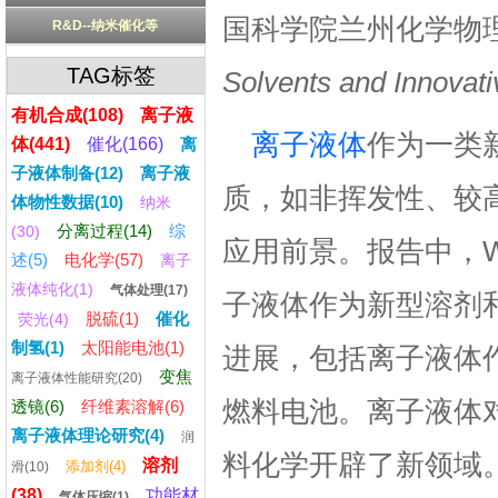
国科学院兰州化学物
R&D--纳米催化等
TAG标签
Solvents and Innovati
有机合成(108)
离子液
离子液体
作为一类
体(441)
催化(166)
离
子液体制备(12)
离子液
质，如非挥发性、较
体物性数据(10)
纳米
分离过程(14)
综
(30)
应用前景。报告中，
述(5)
电化学(57)
离子
液体纯化(1)
气体处理(17)
子液体作为新型溶剂
脱硫(1)
催化
荧光(4)
制氢(1)
太阳能电池(1)
进展，包括离子液体
变焦
离子液体性能研究(20)
燃料电池。离子液体
透镜(6)
纤维素溶解(6)
离子液体理论研究(4)
润
料化学开辟了新领域
溶剂
添加剂(4)
滑(10)
(38)
功能材
气体压缩(1)