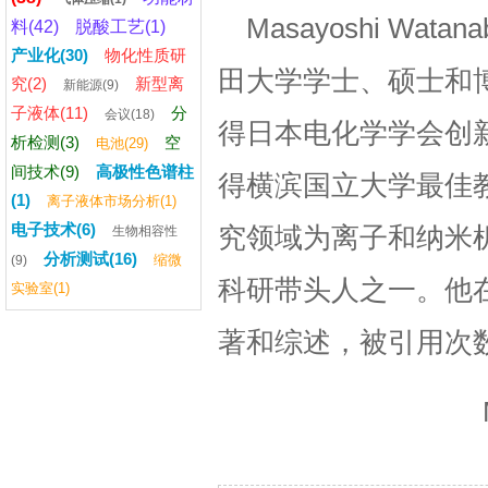
Masayoshi Watana
料(42)
脱酸工艺(1)
产业化(30)
物化性质研
田大学学士、硕士和
究(2)
新型离
新能源(9)
子液体(11)
分
会议(18)
得日本电化学学会创
析检测(3)
空
电池(29)
间技术(9)
高极性色谱柱
得横滨国立大学最佳
(1)
离子液体市场分析(1)
电子技术(6)
究领域为离子和纳米
生物相容性
分析测试(16)
缩微
(9)
科研带头人之一。他
实验室(1)
著和综述，被引用次