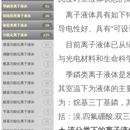
季鏻类离子液体
51
离子液体具有如下
吡咯烷类离子液体
36
哌啶类离子液体
26
导电性好、具有“可
功能化离子液体
225
目前离子液体已从
烯基功能化离子液体
69
磺酸功能化离子液体
42
与光电材料和生命科
氨基功能化离子液体
6
季鏻类离子液体是
羟基功能化离子液体
24
羧基功能化离子液体
16
其室温下为液体的主
醚基功能化离子液体
20
为：烷基三丁基鏻，其
酯基功能化离子液体
8
苄基功能化离子液体
5
括：溴,四氟硼酸,双
腈基功能化离子液体
10