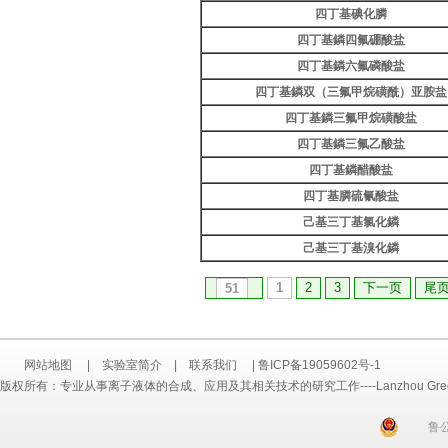
四丁基碘化膦
四丁基鏻四氟硼酸盐
四丁基鏻六氟磷酸盐
四丁基鏻双（三氟甲烷磺酰）亚胺盐
四丁基鏻三氟甲烷磺酸盐
四丁基鏻三氟乙酸盐
四丁基鏻醋酸盐
四丁基膦硫氰酸盐
己基三丁基氯化鏻
己基三丁基溴化鏻
1
2
3
下一页
尾
51
网站地图
|
实验室简介
|
联系我们
|
鲁ICP备19059602号-1
版权所有：专业从事离子液体的合成、应用及其相关技术的研究工作----Lanzhou Greenchem ILs
鲁公