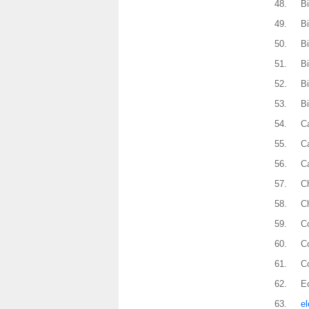
48.
B
49.
B
50.
B
51.
B
52.
B
53.
B
54.
C
55.
C
56.
C
57.
C
58.
C
59.
C
60.
C
61.
C
62.
E
63.
el