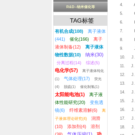
4.
R&D--纳米催化等
5.
TAG标签
6.
有机合成(108)
离子液体
7.
(441)
催化(166)
离子
8.
液体制备(12)
离子液体
9.
物性数据(10)
纳米(30)
10.
J
分离过程(14)
综述(5)
11.
J.
电化学(57)
离子液体纯化
12.
J
气体处理(17)
(1)
荧光
13.
J
(4)
脱硫(1)
催化制氢(1)
14.
J
太阳能电池(1)
离子液
15.
J
体性能研究(20)
变焦透
16.
J
镜(6)
纤维素溶解(6)
离
润滑
17.
J
子液体理论研究(4)
(10)
添加剂(4)
溶剂
18.
J
(38)
气体压缩(1)
功