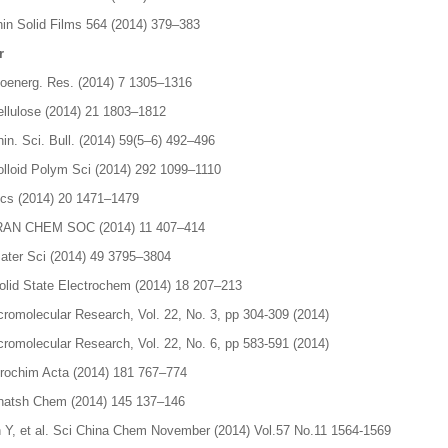
hin Solid Films 564 (2014) 379–383
r
ioenerg. Res. (2014) 7 1305–1316
ellulose (2014) 21 1803–1812
in. Sci. Bull. (2014) 59(5–6) 492–496
olloid Polym Sci (2014) 292 1099–1110
ics (2014) 20 1471–1479
RAN CHEM SOC (2014) 11 407–414
ater Sci (2014) 49 3795–3804
olid State Electrochem (2014) 18 207–213
romolecular Research, Vol. 22, No. 3, pp 304-309 (2014)
romolecular Research, Vol. 22, No. 6, pp 583-591 (2014)
rochim Acta (2014) 181 767–774
atsh Chem (2014) 145 137–146
 Y, et al. Sci China Chem November (2014) Vol.57 No.11 1564-1569