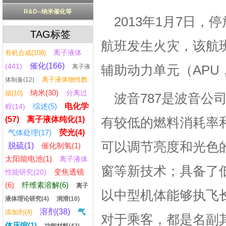
R&D--纳米催化等
2013年1月7日，
TAG标签
航班发生火灾，该航班
离子液体
有机合成(108)
催化(166)
(441)
离子液
辅助动力单元（APU，Auxi
离子液体物性数
体制备(12)
纳米(30)
分离过
据(10)
波音787是波音
综述(5)
电化学
程(14)
(57)
离子液体纯化(1)
有较低的燃料消耗率
气体处理(17)
荧光(4)
可以调节亮度和光色的
脱硫(1)
催化制氢(1)
太阳能电池(1)
离子液体
窗等新技术；具备了
变焦透镜
性能研究(20)
(6)
纤维素溶解(6)
离子
以中型机体能够执飞
液体理论研究(4)
润滑(10)
溶剂(38)
气
添加剂(4)
对于乘客，都是名副其
体压缩(1)