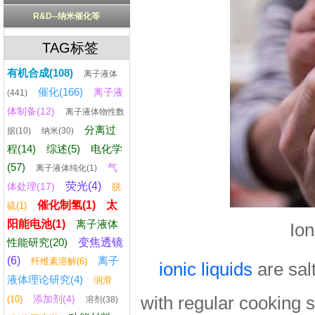
R&D--纳米催化等
TAG标签
有机合成(108)
离子液体
催化(166)
离子液
(441)
体制备(12)
离子液体物性数
分离过
据(10)
纳米(30)
程(14)
综述(5)
电化学
(57)
气
离子液体纯化(1)
荧光(4)
体处理(17)
脱
催化制氢(1)
太
硫(1)
阳能电池(1)
离子液体
Ion
性能研究(20)
变焦透镜
(6)
离子
纤维素溶解(6)
ionic liquids
are sal
液体理论研究(4)
润滑
添加剂(4)
with regular cooking s
(10)
溶剂(38)