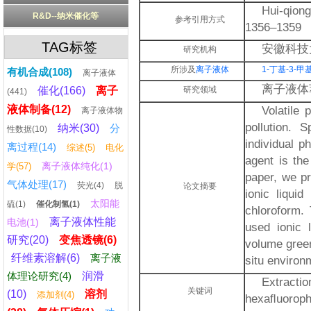
Hui-qiong
R&D--纳米催化等
参考引用方式
1356–1359
TAG标签
安徽科技
研究机构
所涉及
离子液体
1-丁基-3-
有机合成(108)
离子液体
离子液体
催化(166)
离子
研究领域
(441)
液体制备(12)
Volatile
离子液体物
pollution. 
纳米(30)
分
性数据(10)
individual p
离过程(14)
综述(5)
电化
agent is the
离子液体纯化(1)
学(57)
paper, we pr
气体处理(17)
荧光(4)
脱
论文摘要
ionic liqui
太阳能
硫(1)
催化制氢(1)
chloroform. 
离子液体性能
电池(1)
used ionic 
研究(20)
变焦透镜(6)
volume green
纤维素溶解(6)
离子液
situ environ
体理论研究(4)
润滑
Extract
关键词
(10)
溶剂
添加剂(4)
hexaﬂuoropho