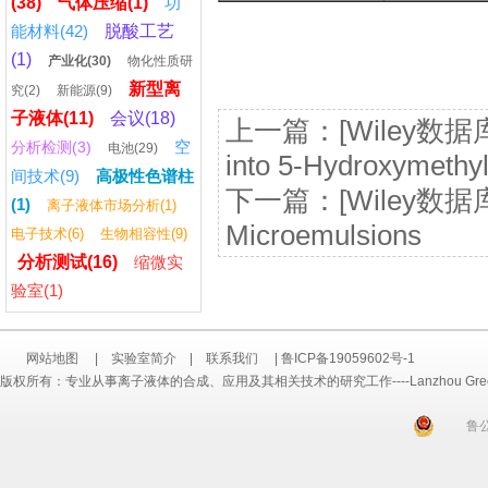
(38)
气体压缩(1)
功
能材料(42)
脱酸工艺
(1)
产业化(30)
物化性质研
新型离
究(2)
新能源(9)
子液体(11)
会议(18)
上一篇：
[Wiley数据库]
空
分析检测(3)
电池(29)
into 5-Hydroxymethyl
间技术(9)
高极性色谱柱
下一篇：
[Wiley数据库][
(1)
离子液体市场分析(1)
Microemulsions
电子技术(6)
生物相容性(9)
分析测试(16)
缩微实
验室(1)
网站地图
|
实验室简介
|
联系我们
|
鲁ICP备19059602号-1
版权所有：专业从事离子液体的合成、应用及其相关技术的研究工作----Lanzhou Greenchem ILs
鲁公