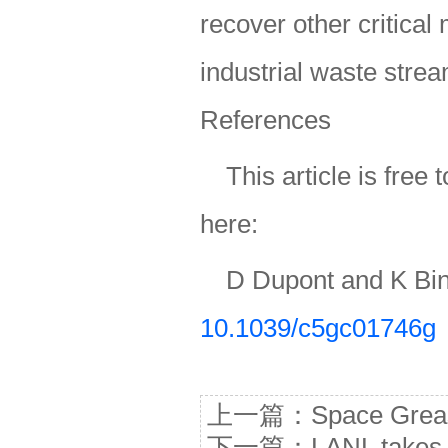
recover other critical
industrial waste stre
References
This article is fre
here:
D Dupont and K B
10.1039/c5gc01746g
上一篇：
Space Grea
下一篇：
LANL takes 