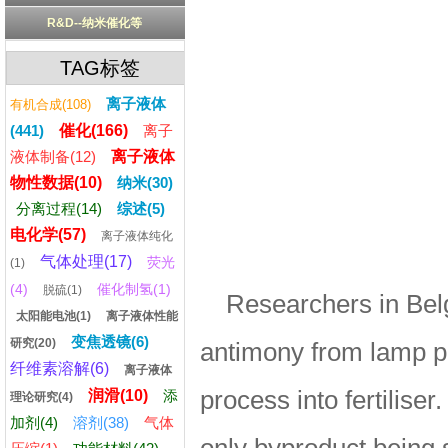
R&D--纳米催化等
TAG标签
离子液体
有机合成(108)
(441)
催化(166)
离子
液体制备(12)
离子液体
物性数据(10)
纳米(30)
分离过程(14)
综述(5)
电化学(57)
离子液体纯化
气体处理(17)
荧光
(1)
(4)
催化制氢(1)
脱硫(1)
Researchers in Bel
太阳能电池(1)
离子液体性能
变焦透镜(6)
研究(20)
antimony from lamp p
纤维素溶解(6)
离子液体
process into fertilise
润滑(10)
添
理论研究(4)
加剂(4)
溶剂(38)
气体