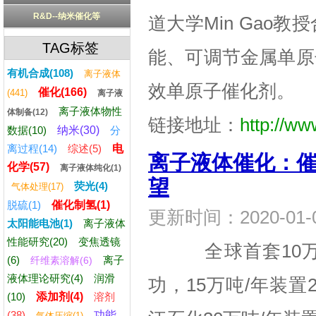
R&D--纳米催化等
道大学Min Gao
TAG标签
能、可调节金属单原
有机合成(108)
离子液体
效单原子催化剂。
催化(166)
(441)
离子液
离子液体物性
体制备(12)
链接地址：
http://ww
数据(10)
纳米(30)
分
离过程(14)
综述(5)
电
离子液体催化：
化学(57)
离子液体纯化(1)
望
荧光(4)
气体处理(17)
脱硫(1)
催化制氢(1)
更新时间：2020-0
太阳能电池(1)
离子液体
性能研究(20)
变焦透镜
全球首套10万吨
(6)
离子
纤维素溶解(6)
液体理论研究(4)
润滑
功，15万吨/年装置
(10)
添加剂(4)
溶剂
(38)
功能
气体压缩(1)