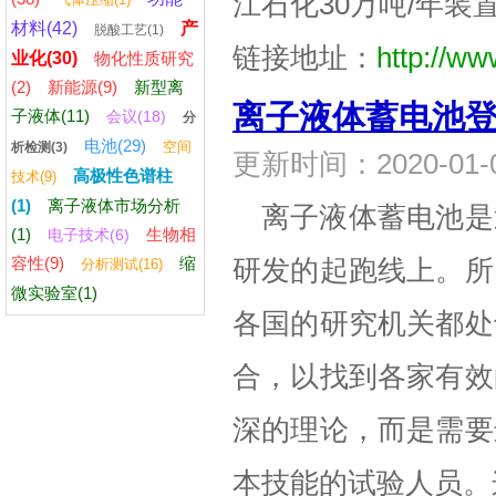
江石化30万吨/年装置开始
材料(42)
产
脱酸工艺(1)
链接地址：
http://ww
业化(30)
物化性质研究
(2)
新能源(9)
新型离
离子液体蓄电池
子液体(11)
会议(18)
分
电池(29)
空间
析检测(3)
更新时间：2020-01
高极性色谱柱
技术(9)
(1)
离子液体市场分析
离子液体蓄电池是
(1)
生物相
电子技术(6)
容性(9)
缩
研发的起跑线上。所
分析测试(16)
微实验室(1)
各国的研究机关都处
合，以找到各家有效
深的理论，而是需要
本技能的试验人员。